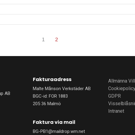
1
2
Fakturaadress
Allmänna Vil
Cookiepolic
Malte Månson Verkstäder AB
up AB
GDPR
BGC-id: FOR 1883
Visselblåsn
205 36 Malmö
Intranet
Faktura via mail
BG-PB1@maildrop.wm.net