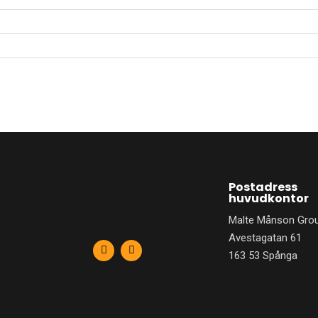
Postadress
huvudkontor
Malte Månson Gro
Avestagatan 61
F
L
a
i
163 53 Spånga
c
n
e
k
b
e
o
d
o
i