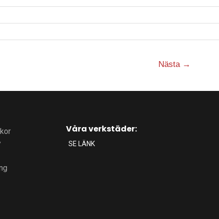
Nästa
→
Våra verkstäder:
lkor
y
SE LÄNK
ing