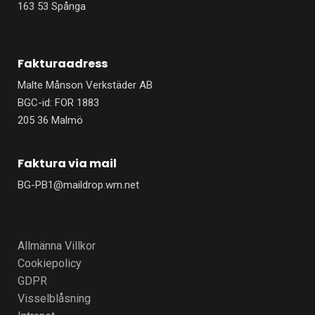
n
163 53 Spånga
Fakturaadress
Malte Månson Verkstäder AB
BGC-id: FOR 1883
205 36 Malmö
Faktura via mail
BG-PB1@maildrop.wm.net
Allmänna Villkor
Cookiepolicy
GDPR
Visselblåsning