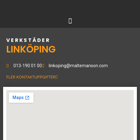
Hoppa
till
innehåll
VERKSTÄDER
LINKÖPING
013-190 01 00
linkoping@maltemanson.com
FLER KONTAKTUPPGIFTER