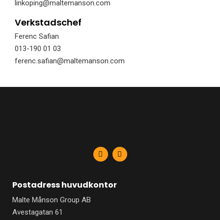
linkoping@maltemanson.com
Verkstadschef
Ferenc Safian
013-190 01 03
ferenc.safian@maltemanson.com
F
L
a
i
c
n
e
k
b
e
Postadress huvudkontor
o
d
o
i
Malte Månson Group AB
k
n
-
-
Avestagatan 61
f
i